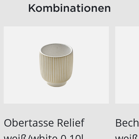
Kombinationen
Obertasse Relief
Bech
weiß/white 0.10l
weiß