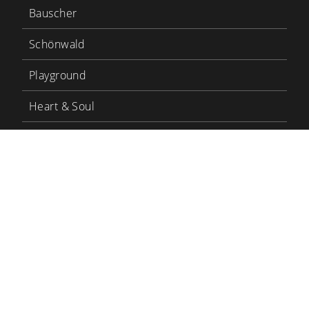
Bauscher
Schönwald
Playground
Heart & Soul
Bauscher Care
LinkedIn
YouTube
BHS Tabletop
BHS Karriere