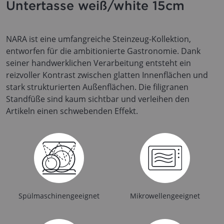
Untertasse weiß/white 15cm
NARA ist eine umfangreiche Steinzeug-Kollektion,
entworfen für die ambitionierte Gastronomie. Dank
seiner handwerklichen Verarbeitung entsteht ein
reizvoller Kontrast zwischen glatten Innenflächen und
stark strukturierten Außenflächen. Die filigranen
Standfüße sind kaum sichtbar und verleihen den
Artikeln einen schwebenden Effekt.
Spülmaschinengeeignet
Mikrowellengeeignet