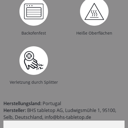
Backofenfest
Heiße Oberflächen
Verletzung durch Splitter
Herstellungsland:
Portugal
Hersteller:
BHS tabletop AG, Ludwigsmühle 1, 95100,
Selb, Deutschland, info@bhs-tabletop.de