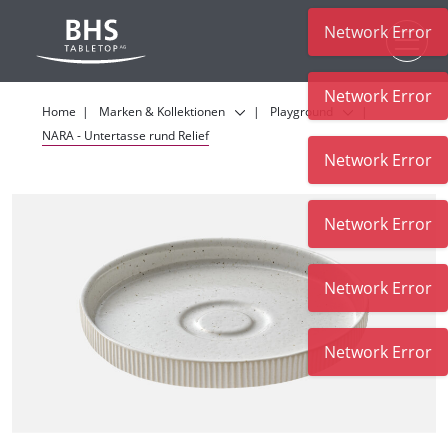
Network Error
Zum Hauptinhalt
Network Error
Home
Marken & Kollektionen
Playground
NARA - Untertasse rund Relief
Network Error
Network Error
Network Error
Network Error