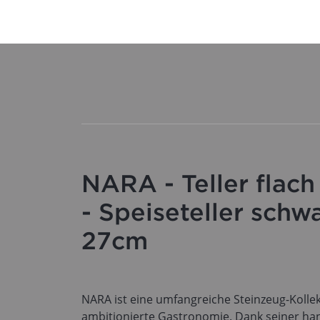
NARA - Teller flach
- Speiseteller schw
27cm
NARA ist eine umfangreiche Steinzeug-Kollek
ambitionierte Gastronomie. Dank seiner ha