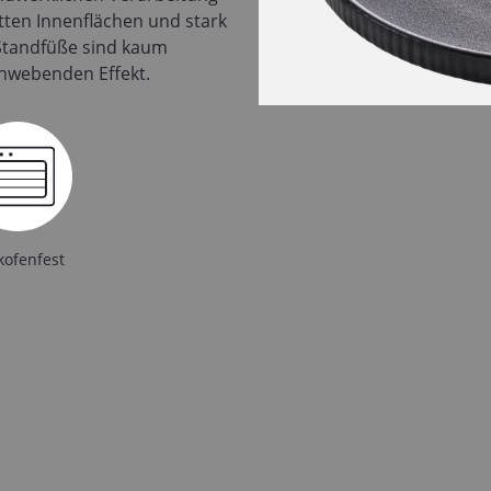
atten Innenflächen und stark
 Standfüße sind kaum
chwebenden Effekt.
kofenfest