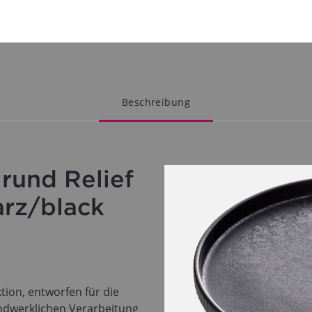
Beschreibung
 rund Relief
arz/black
tion, entworfen für die
ndwerklichen Verarbeitung