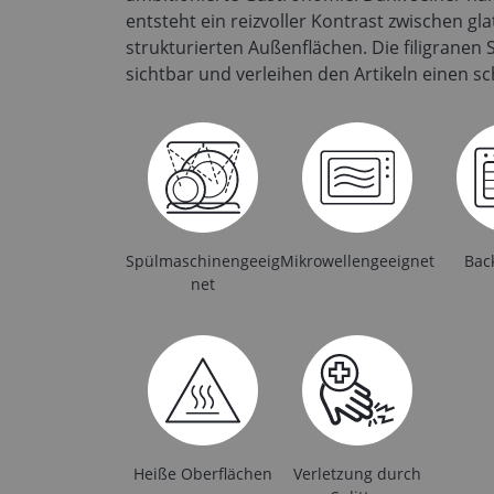
entsteht ein reizvoller Kontrast zwischen gl
strukturierten Außenflächen. Die filigranen
sichtbar und verleihen den Artikeln einen s
Spülmaschinengeeig
Mikrowellengeeignet
Bac
net
Heiße Oberflächen
Verletzung durch