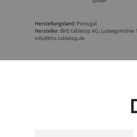
Splitter
Herstellungsland:
Portugal
Hersteller:
BHS tabletop AG, Ludwigsmühle 1,
info@bhs-tabletop.de