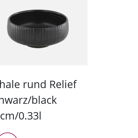
hale rund Relief
Schüsse
hwarz/black
schwar
cm/0.33l
16cm/0