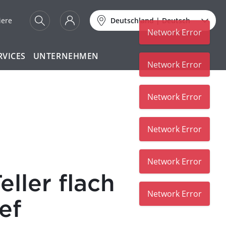
iere
Deutschland
|
Deutsch
Network Error
RVICES
UNTERNEHMEN
Network Error
Network Error
Network Error
Network Error
ller flach
Network Error
ef