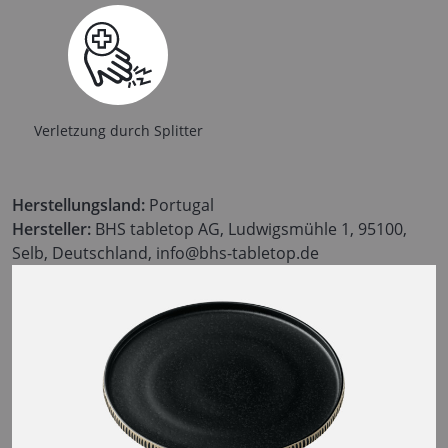
Verletzung durch Splitter
Herstellungsland:
Portugal
Hersteller:
BHS tabletop AG, Ludwigsmühle 1, 95100,
Selb, Deutschland, info@bhs-tabletop.de