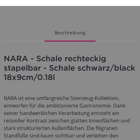
Beschreibung
NARA - Schale rechteckig
stapelbar - Schale schwarz/black
18x9cm/0.18l
NARA ist eine umfangreiche Steinzeug-Kollektion,
entworfen für die ambitionierte Gastronomie. Dank
seiner handwerklichen Verarbeitung entsteht ein
reizvoller Kontrast zwischen glatten Innenflächen und
stark strukturierten Außenflächen. Die filigranen
Standfüße sind kaum sichtbar und verleihen den