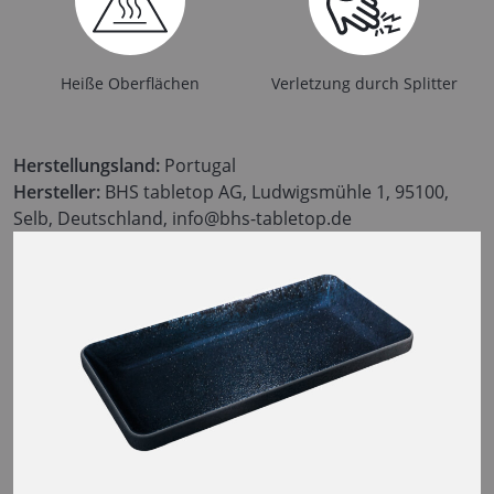
Heiße Oberflächen
Verletzung durch Splitter
Herstellungsland:
Portugal
Hersteller:
BHS tabletop AG, Ludwigsmühle 1, 95100,
Selb, Deutschland, info@bhs-tabletop.de