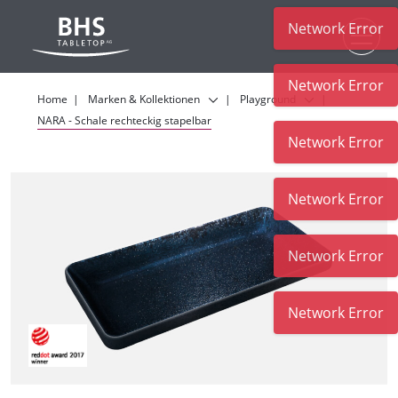
Network Error
Zum Hauptinhalt
Network Error
Home
Marken & Kollektionen
Playground
NARA - Schale rechteckig stapelbar
Network Error
Network Error
Network Error
Network Error