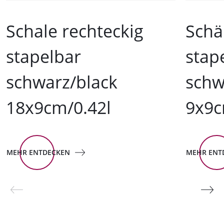
Schale rechteckig
Schä
stapelbar
stap
schwarz/black
schw
18x9cm/0.42l
9x9c
MEHR ENTDECKEN
MEHR ENT