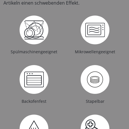
Artikeln einen schwebenden Effekt.
Spülmaschinengeeignet
Mikrowellengeeignet
Backofenfest
Stapelbar