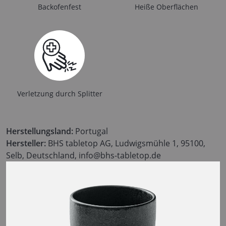
Backofenfest
Heiße Oberflächen
Verletzung durch Splitter
Herstellungsland:
Portugal
Hersteller:
BHS tabletop AG, Ludwigsmühle 1, 95100,
Selb, Deutschland, info@bhs-tabletop.de