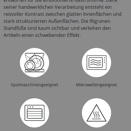
seiner handwerklichen Verarbeitung entsteht ein
reizvoller Kontrast zwischen glatten Innenflächen und
stark strukturierten Außenflächen. Die filigranen
Standfüße sind kaum sichtbar und verleihen den
Artikeln einen schwebenden Effekt.
Spülmaschinengeeignet
Mikrowellengeeignet