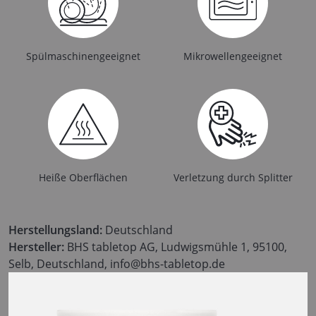
Spülmaschinengeeignet
Mikrowellengeeignet
Heiße Oberflächen
Verletzung durch Splitter
Herstellungsland:
Deutschland
Hersteller:
BHS tabletop AG, Ludwigsmühle 1, 95100,
Selb, Deutschland, info@bhs-tabletop.de