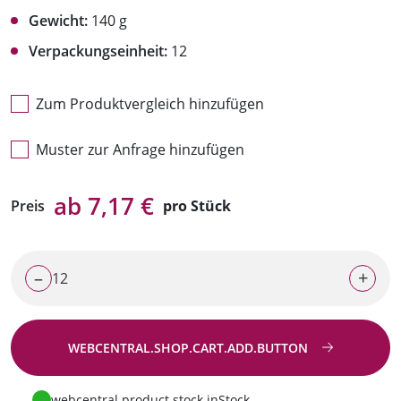
Gewicht:
140 g
Verpackungseinheit:
12
Zum Produktvergleich hinzufügen
Muster zur Anfrage hinzufügen
ab 7,17 €
Preis
pro Stück
–
+
WEBCENTRAL.SHOP.CART.ADD.BUTTON
Zur Anfrage
webcentral.product.stock.inStock