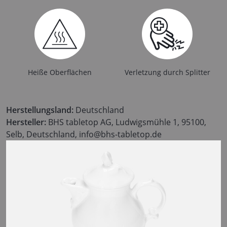
Heiße Oberflächen
Verletzung durch Splitter
Herstellungsland:
Deutschland
Hersteller:
BHS tabletop AG, Ludwigsmühle 1, 95100,
Selb, Deutschland, info@bhs-tabletop.de