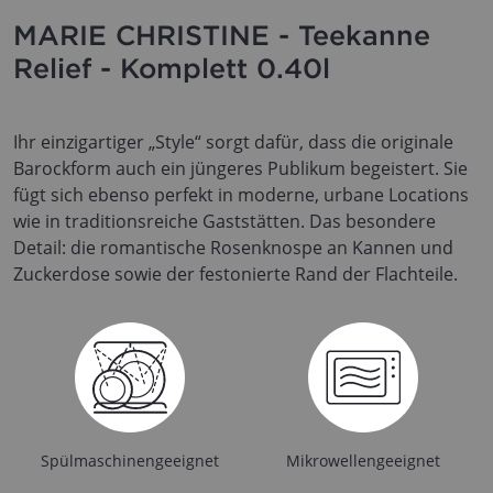
MARIE CHRISTINE - Teekanne
Relief - Komplett 0.40l
Ihr einzigartiger „Style“ sorgt dafür, dass die originale
Barockform auch ein jüngeres Publikum begeistert. Sie
fügt sich ebenso perfekt in moderne, urbane Locations
wie in traditionsreiche Gaststätten. Das besondere
Detail: die romantische Rosenknospe an Kannen und
Zuckerdose sowie der festonierte Rand der Flachteile.
Spülmaschinengeeignet
Mikrowellengeeignet