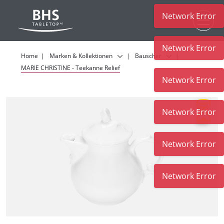
Network Error
Zum Hauptinhalt
Network Error
Home
Marken & Kollektionen
Bauscher
MARIE CHRISTINE - Teekanne Relief
Network Error
Network Error
Network Error
Network Error