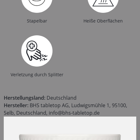
Stapelbar
Heiße Oberflächen
Verletzung durch Splitter
Herstellungsland:
Deutschland
Hersteller:
BHS tabletop AG, Ludwigsmühle 1, 95100,
Selb, Deutschland, info@bhs-tabletop.de