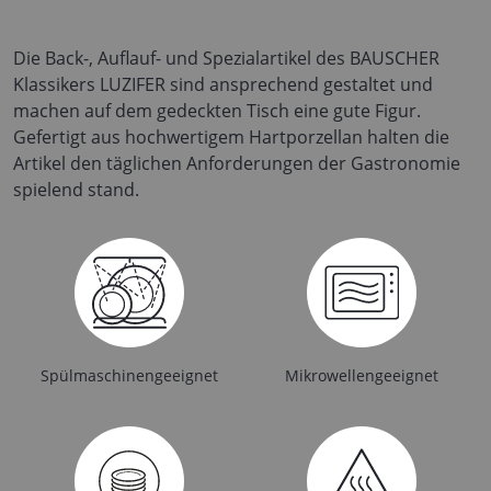
Die Back-, Auflauf- und Spezialartikel des BAUSCHER
Klassikers LUZIFER sind ansprechend gestaltet und
machen auf dem gedeckten Tisch eine gute Figur.
Gefertigt aus hochwertigem Hartporzellan halten die
Artikel den täglichen Anforderungen der Gastronomie
spielend stand.
Spülmaschinengeeignet
Mikrowellengeeignet