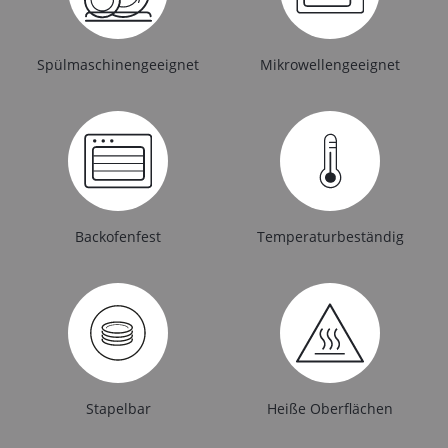
Spülmaschinengeeignet
Mikrowellengeeignet
Backofenfest
Temperaturbeständig
Stapelbar
Heiße Oberflächen