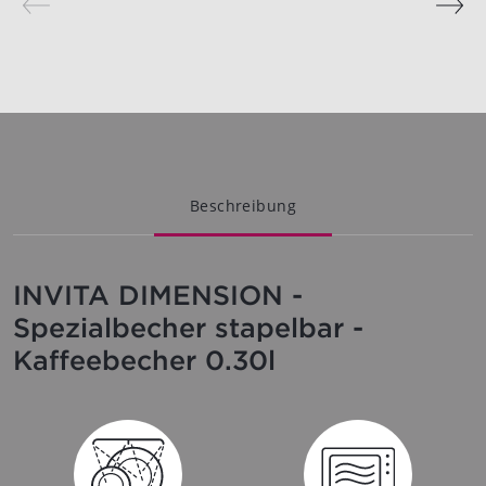
Beschreibung
INVITA DIMENSION -
Spezialbecher stapelbar -
Kaffeebecher 0.30l