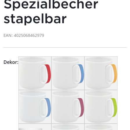
Spezialbecher
stapelbar
EAN: 4025068462979
Dekor: