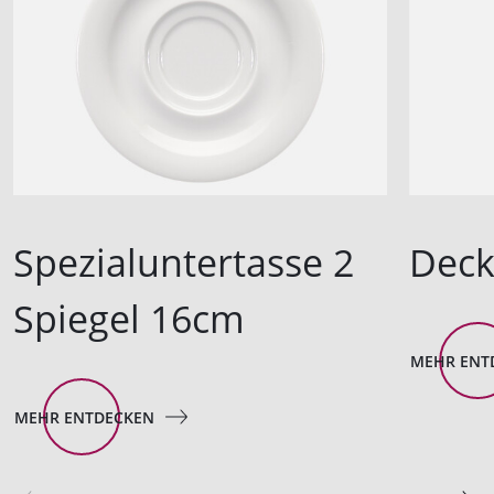
Spezialuntertasse 2
Deck
Spiegel 16cm
MEHR ENT
MEHR ENTDECKEN