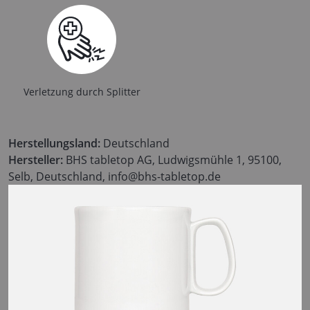
Verletzung durch Splitter
Herstellungsland:
Deutschland
Hersteller:
BHS tabletop AG, Ludwigsmühle 1, 95100,
Selb, Deutschland, info@bhs-tabletop.de