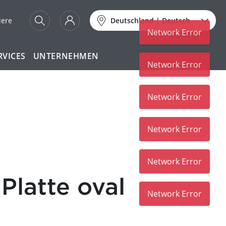
iere
Deutschland
|
Deutsch
Network Error
RVICES
UNTERNEHMEN
Network Error
Network Error
Network Error
Network Error
Platte oval
Network Error