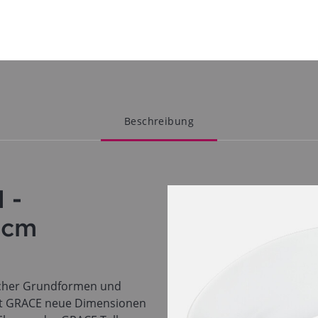
Beschreibung
 -
4cm
ischer Grundformen und
net GRACE neue Dimensionen