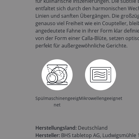
für kulinarische Inszenierungen. Die subtile
entfaltet sich durch den harmonischen Wec
Linien und sanften Übergängen. Die großzüg
genauso viel Freiheit wie ein Coupteller, ble
angedeutete Fahne in ihrer Form klar definier
von der Form einer Calla-Blüte, setzen opti
perfekt für außergewöhnliche Gerichte.
Spülmaschinengeeig
Mikrowellengeeignet
net
Herstellungsland:
Deutschland
Hersteller:
BHS tabletop AG, Ludwigsmühle 1,