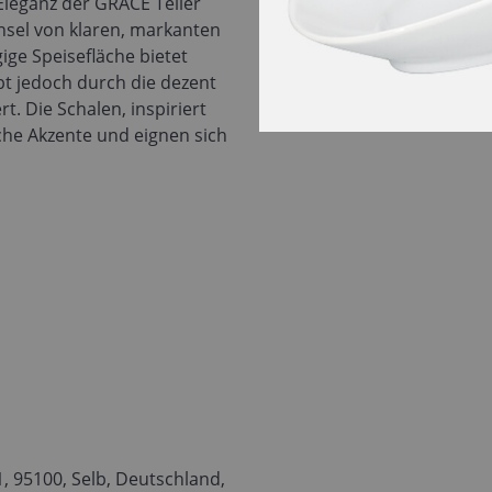
 Eleganz der GRACE Teller
hsel von klaren, markanten
ige Speisefläche bietet
ibt jedoch durch die dezent
t. Die Schalen, inspiriert
sche Akzente und eignen sich
 95100, Selb, Deutschland,