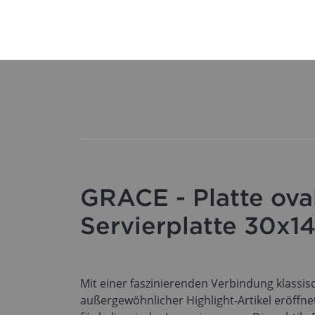
GRACE - Platte oval
Servierplatte 30x1
Mit einer faszinierenden Verbindung klass
außergewöhnlicher Highlight-Artikel eröff