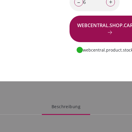
–
+
WEBCENTRAL.SHOP.CA
Zur Anfrage
webcentral.product.stock
Beschreibung