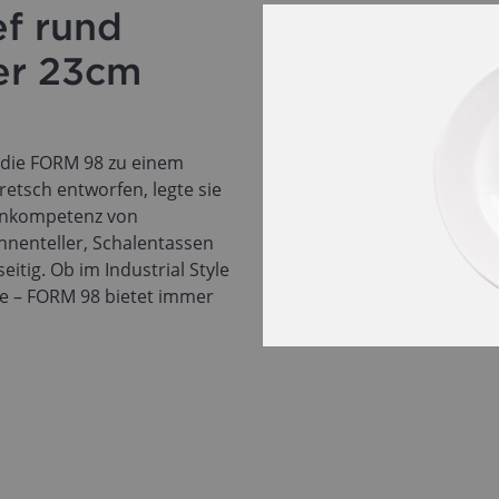
ef rund
er 23cm
n die FORM 98 zu einem
retsch entworfen, legte sie
ignkompetenz von
hnenteller, Schalentassen
itig. Ob im Industrial Style
e – FORM 98 bietet immer