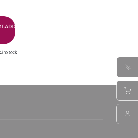
RT.ADD.BUTTON
.inStock