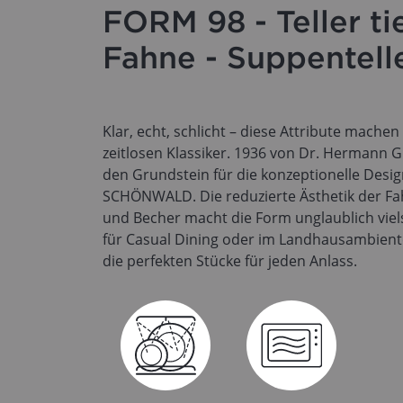
FORM 98 - Teller ti
Fahne - Suppentell
Klar, echt, schlicht – diese Attribute mache
zeitlosen Klassiker. 1936 von Dr. Hermann G
den Grundstein für die konzeptionelle Des
SCHÖNWALD. Die reduzierte Ästhetik der Fa
und Becher macht die Form unglaublich vielse
für Casual Dining oder im Landhausambient
die perfekten Stücke für jeden Anlass.