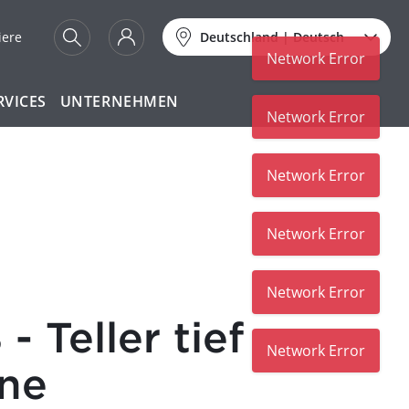
iere
Deutschland
|
Deutsch
Network Error
RVICES
UNTERNEHMEN
Network Error
Network Error
Network Error
Network Error
 Teller tief
Network Error
ne