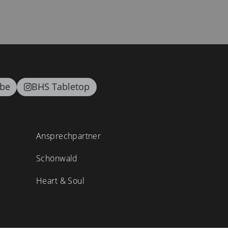
be
BHS Tabletop
Ansprechpartner
Schönwald
Heart & Soul