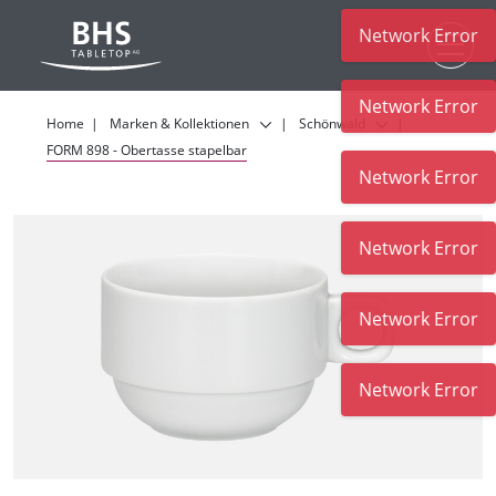
Network Error
Zum Hauptinhalt
Network Error
Home
Marken & Kollektionen
Schönwald
FORM 898 - Obertasse stapelbar
Network Error
Network Error
Network Error
Network Error