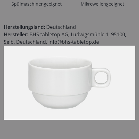
Spülmaschinengeeignet
Mikrowellengeeignet
Herstellungsland:
Deutschland
Hersteller:
BHS tabletop AG, Ludwigsmühle 1, 95100,
Selb, Deutschland, info@bhs-tabletop.de