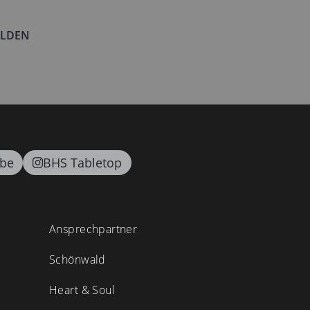
LDEN
be
BHS Tabletop
Ansprechpartner
Schönwald
Heart & Soul