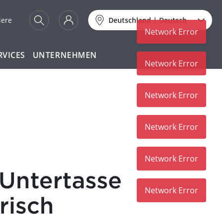
iere
Deutschland
|
Deutsch
Network Error
RVICES
UNTERNEHMEN
Network Error
Network Error
Network Error
Network Error
Untertasse
Network Error
risch