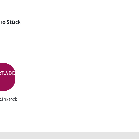
ro Stück
RT.ADD.BUTTON
.inStock