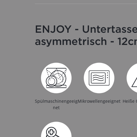
ENJOY - Untertass
asymmetrisch - 12
Spülmaschinengeeig
Mikrowellengeeignet
Heiße 
net