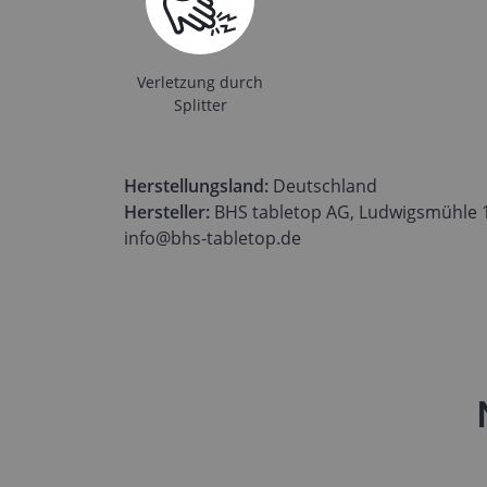
Verletzung durch
Splitter
Herstellungsland:
Deutschland
Hersteller:
BHS tabletop AG, Ludwigsmühle 1,
info@bhs-tabletop.de