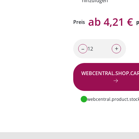
hinzufügen
ab 4,21 €
Preis
p
–
+
WEBCENTRAL.SHOP.CA
Zur Anfrage
webcentral.product.stock