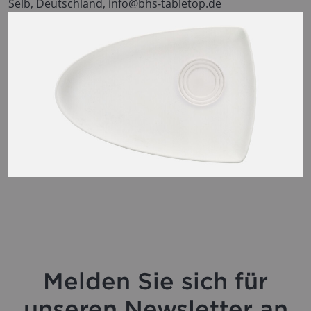
Selb, Deutschland, info@bhs-tabletop.de
Melden Sie sich für
unseren Newsletter an