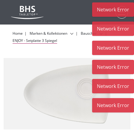
Network Error
Zum Hauptinhalt
Network Error
Home
Marken & Kollektionen
Bauscher
ENJOY - Setplatte 3 Spiegel
Network Error
Network Error
Network Error
Network Error