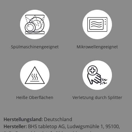
Spülmaschinengeeignet
Mikrowellengeeignet
Heiße Oberflächen
Verletzung durch Splitter
Herstellungsland:
Deutschland
Hersteller:
BHS tabletop AG, Ludwigsmühle 1, 95100,