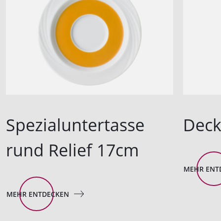
Spezialuntertasse
Deck
rund Relief 17cm
MEHR ENT
MEHR ENTDECKEN