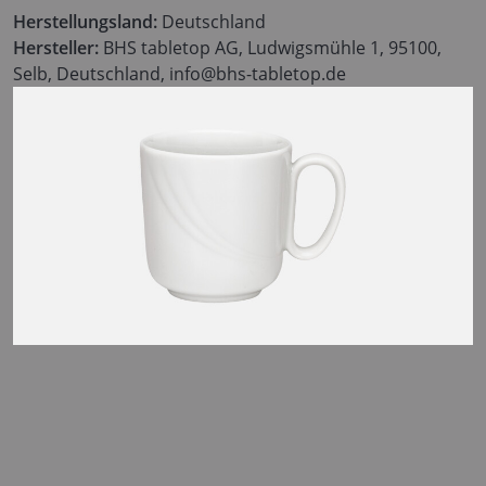
Herstellungsland:
Deutschland
Hersteller:
BHS tabletop AG, Ludwigsmühle 1, 95100,
Selb, Deutschland, info@bhs-tabletop.de