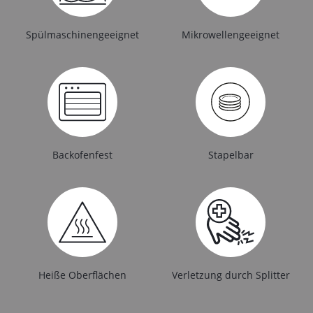
Spülmaschinengeeignet
Mikrowellengeeignet
Backofenfest
Stapelbar
Heiße Oberflächen
Verletzung durch Splitter