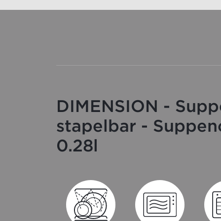
DIMENSION - Supp
stapelbar - Suppen
0.28l