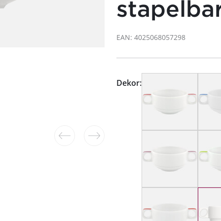
stapelba
EAN: 4025068057298
Dekor: