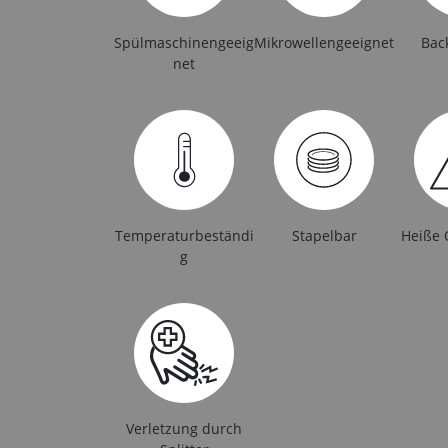
Spülmaschinengeeig
Mikrowellengeeignet
Bac
net
Temperaturbeständi
Stapelbar
Heiße 
g
Verletzung durch