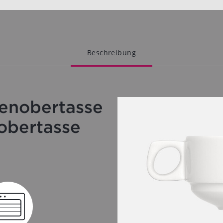
Beschreibung
enobertasse
obertasse