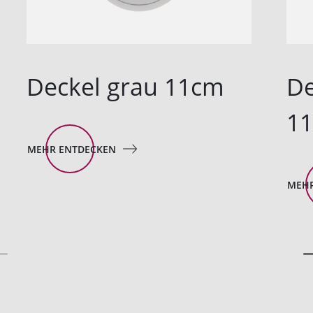
Deckel grau 11cm
De
1
MEHR ENTDECKEN
MEHR