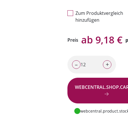
Zum Produktvergleich
hinzufügen
ab 9,18 €
Preis
p
–
+
WEBCENTRAL.SHOP.CA
Zur Anfrage
webcentral.product.stock