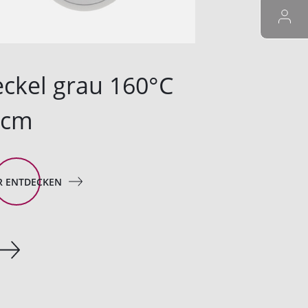
ckel grau 160°C
Deckel 
1cm
11cm
 ENTDECKEN
MEHR ENTDECK