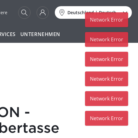
iere
Deutschland
|
Deutsch
Network Error
RVICES
UNTERNEHMEN
ON -
bertasse