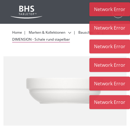
Network Error
Zum Hauptinhalt
Network Error
Home
Marken & Kollektionen
Bauscher
DIMENSION - Schale rund stapelbar
Network Error
Network Error
Network Error
Network Error