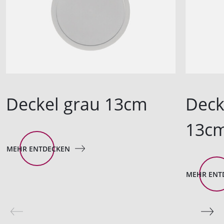
Deckel grau 13cm
Deck
13c
MEHR ENTDECKEN
MEHR ENT