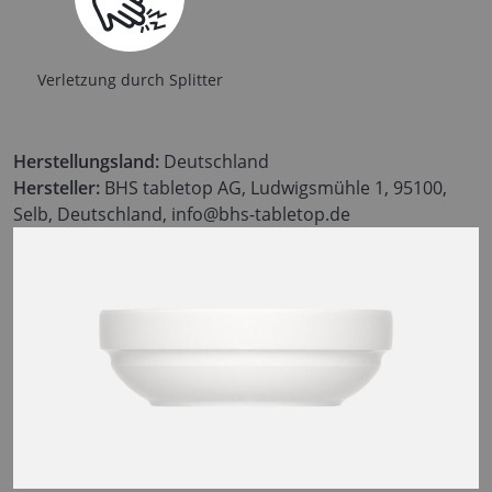
Verletzung durch Splitter
Herstellungsland:
Deutschland
Hersteller:
BHS tabletop AG, Ludwigsmühle 1, 95100,
Selb, Deutschland, info@bhs-tabletop.de