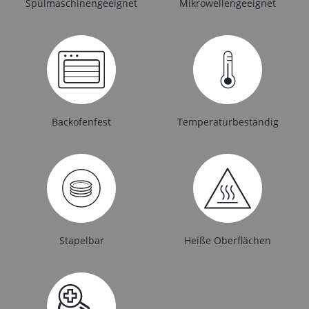
Spülmaschinengeeignet
Mikrowellengeeignet
Backofenfest
Temperaturbeständig
Stapelbar
Heiße Oberflächen