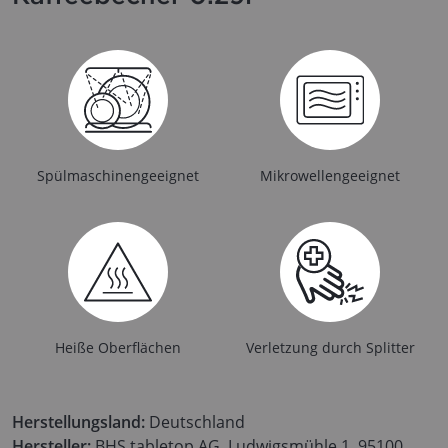
Spülmaschinengeeignet
Mikrowellengeeignet
Heiße Oberflächen
Verletzung durch Splitter
Herstellungsland:
Deutschland
Hersteller:
BHS tabletop AG, Ludwigsmühle 1, 95100,