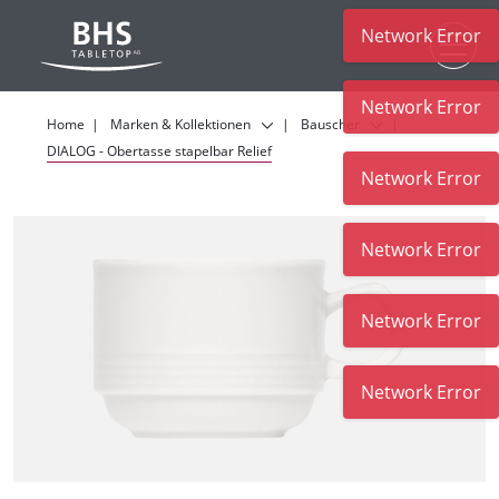
Network Error
Zum Hauptinhalt
Network Error
Home
Marken & Kollektionen
Bauscher
DIALOG - Obertasse stapelbar Relief
Network Error
Network Error
Network Error
Network Error