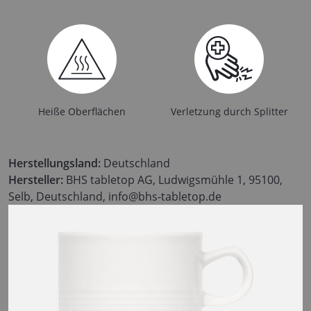
Heiße Oberflächen
Verletzung durch Splitter
Herstellungsland:
Deutschland
Hersteller:
BHS tabletop AG, Ludwigsmühle 1, 95100,
Selb, Deutschland, info@bhs-tabletop.de