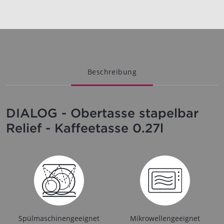
Beschreibung
DIALOG - Obertasse stapelbar
Relief - Kaffeetasse 0.27l
Spülmaschinengeeignet
Mikrowellengeeignet