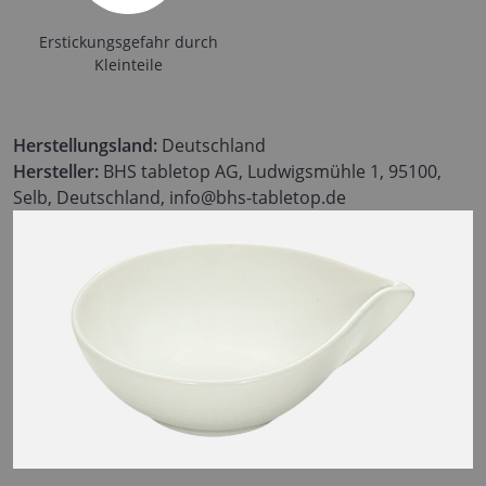
Erstickungsgefahr durch
Kleinteile
Herstellungsland:
Deutschland
Hersteller:
BHS tabletop AG, Ludwigsmühle 1, 95100,
Selb, Deutschland, info@bhs-tabletop.de