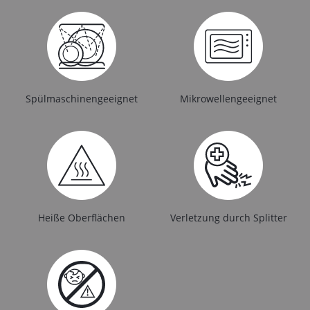
Spülmaschinengeeignet
Mikrowellengeeignet
Heiße Oberflächen
Verletzung durch Splitter