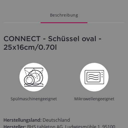
Beschreibung
CONNECT - Schüssel oval -
25x16cm/0.70l
Spülmaschinengeeignet
Mikrowellengeeignet
Herstellungsland:
Deutschland
Hersteller:
BHS tabletop AG, Ludwigsmühle 1, 95100,