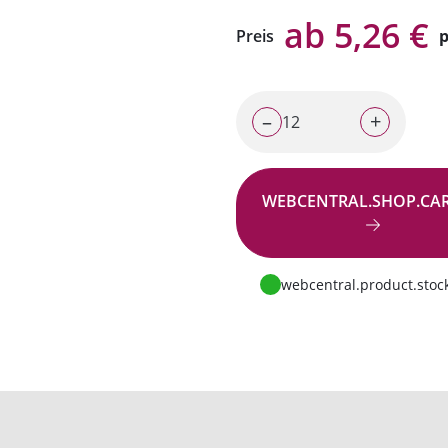
ab 5,26 €
Preis
p
–
+
WEBCENTRAL.SHOP.CA
Zur Anfrage
webcentral.product.stock