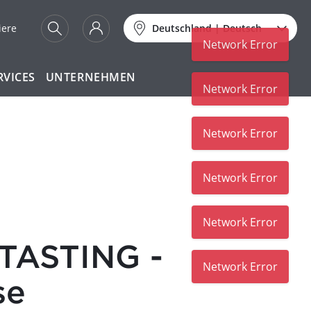
iere
Deutschland
|
Deutsch
Network Error
RVICES
UNTERNEHMEN
Network Error
Network Error
Network Error
Network Error
TASTING -
Network Error
se