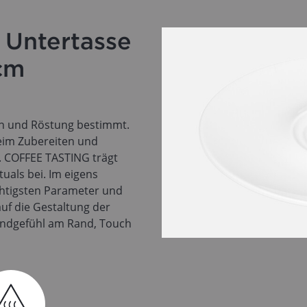
Untertasse
cm
nen und Röstung bestimmt.
beim Zubereiten und
g. COFFEE TASTING trägt
uals bei. Im eigens
ichtigsten Parameter und
 auf die Gestaltung der
Mundgefühl am Rand, Touch