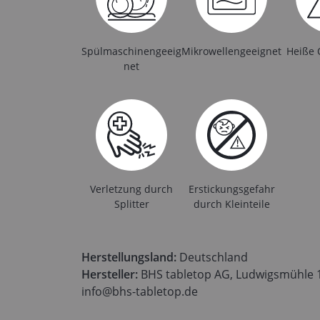
Spülmaschinengeeig
Mikrowellengeeignet
Heiße 
net
Verletzung durch
Erstickungsgefahr
Splitter
durch Kleinteile
Herstellungsland:
Deutschland
Hersteller:
BHS tabletop AG, Ludwigsmühle 1,
info@bhs-tabletop.de