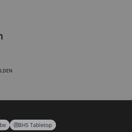
n
LDEN
be
BHS Tabletop