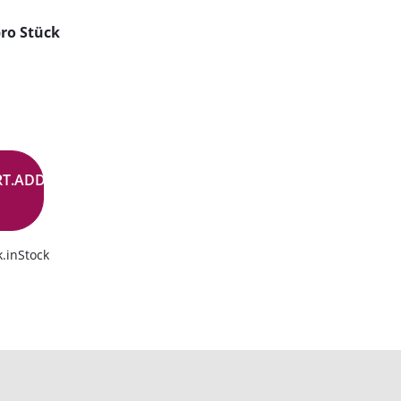
ro Stück
RT.ADD.BUTTON
.inStock