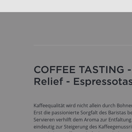
COFFEE TASTING -
Relief - Espressotas
Kaffeequalität wird nicht allein durch Boh
Erst die passionierte Sorgfalt des Baristas 
Servieren verhilft dem Aroma zur Entfaltun
eindeutig zur Steigerung des Kaffeegenussrit