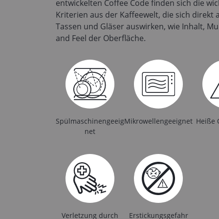
entwickelten Coffee Code finden sich die w
Kriterien aus der Kaffeewelt, die sich direkt
Tassen und Gläser auswirken, wie Inhalt, 
and Feel der Oberfläche.
Spülmaschinengeeig
Mikrowellengeeignet
Heiße 
net
Verletzung durch
Erstickungsgefahr