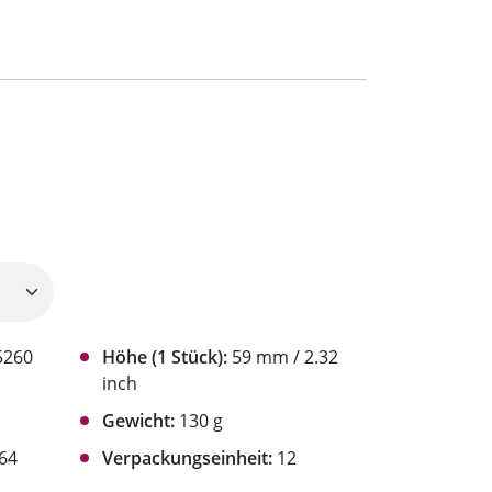
5260
Höhe (1 Stück):
59 mm / 2.32
inch
Gewicht:
130 g
64
Verpackungseinheit:
12