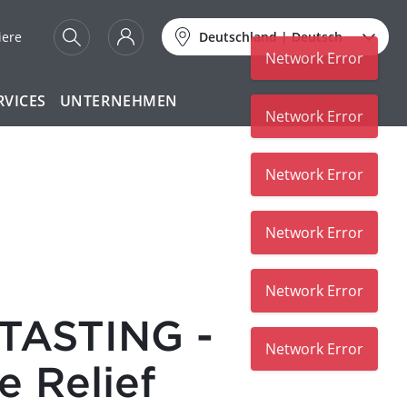
iere
Deutschland
|
Deutsch
Network Error
RVICES
UNTERNEHMEN
Network Error
Network Error
Network Error
Network Error
TASTING -
Network Error
e Relief