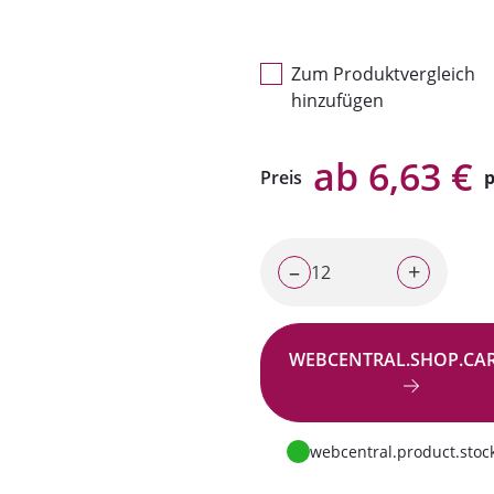
Zum Produktvergleich
hinzufügen
ab 6,63 €
Preis
p
–
+
WEBCENTRAL.SHOP.CA
Zur Anfrage
webcentral.product.stock