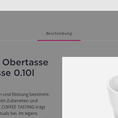
Beschreibung
 Obertasse
se 0.10l
nen und Röstung bestimmt.
beim Zubereiten und
g. COFFEE TASTING trägt
uals bei. Im eigens