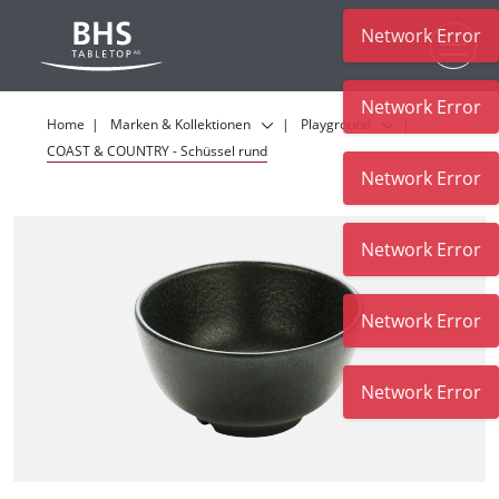
Network Error
Zum Hauptinhalt
Network Error
Home
Marken & Kollektionen
Playground
COAST & COUNTRY - Schüssel rund
Network Error
Network Error
Network Error
Network Error