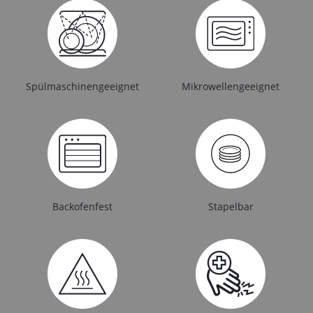
Spülmaschinengeeignet
Mikrowellengeeignet
Backofenfest
Stapelbar