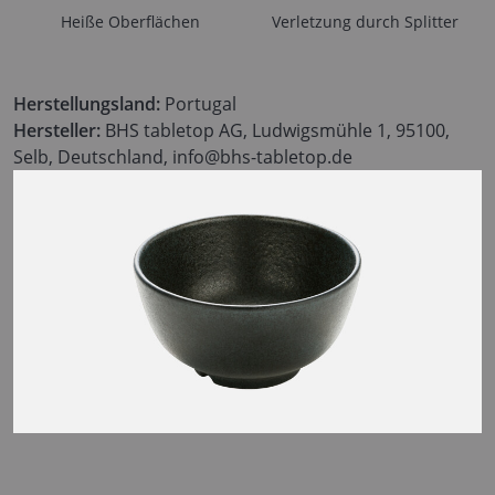
Heiße Oberflächen
Verletzung durch Splitter
Herstellungsland:
Portugal
Hersteller:
BHS tabletop AG, Ludwigsmühle 1, 95100,
Selb, Deutschland, info@bhs-tabletop.de