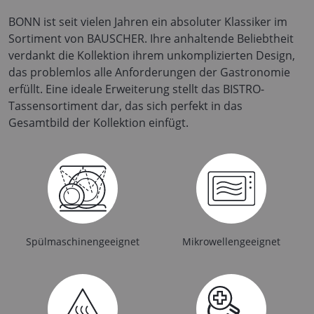
BONN ist seit vielen Jahren ein absoluter Klassiker im
Sortiment von BAUSCHER. Ihre anhaltende Beliebtheit
verdankt die Kollektion ihrem unkomplizierten Design,
das problemlos alle Anforderungen der Gastronomie
erfüllt. Eine ideale Erweiterung stellt das BISTRO-
Tassensortiment dar, das sich perfekt in das
Gesamtbild der Kollektion einfügt.
Spülmaschinengeeignet
Mikrowellengeeignet