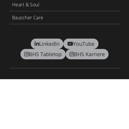
Heart & Soul
Bauscher Care
LinkedIn
YouTube
BHS Tabletop
BHS Karriere
Kontakt
AGB
Datenschutz
Lieferkettensorgfaltspflichtengesetz
Barrierefreiheitsgesetz
Impressum
Newsletter
©2026 BHS tabletop AG