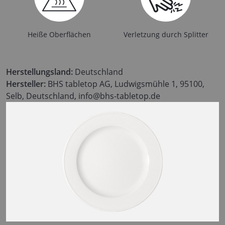
Heiße Oberflächen
Verletzung durch Splitter
Herstellungsland:
Deutschland
Hersteller:
BHS tabletop AG, Ludwigsmühle 1, 95100,
Selb, Deutschland, info@bhs-tabletop.de