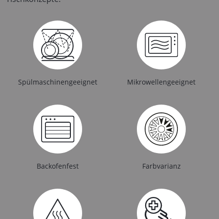
Spülmaschinengeeignet
Mikrowellengeeignet
Backofenfest
Farbvarianz