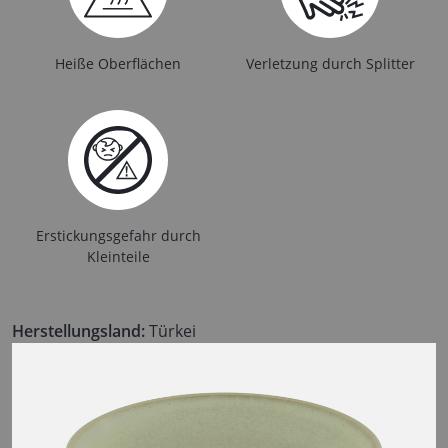
Heiße Oberflächen
Verletzung durch Splitter
Erstickungsgefahr durch
Kleinteile
Herstellungsland:
Türkei