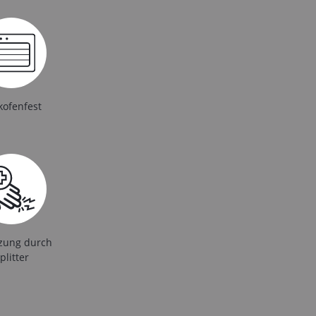
kofenfest
tzung durch
plitter