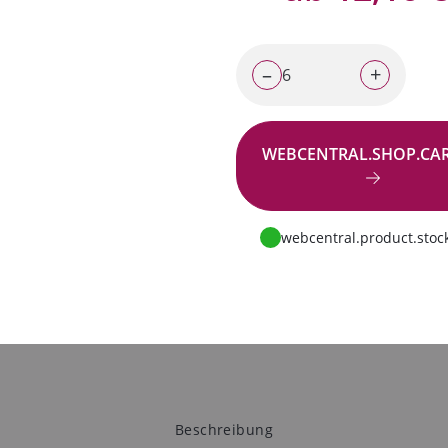
–
+
WEBCENTRAL.SHOP.CA
Zur Anfrage
webcentral.product.stock
Beschreibung