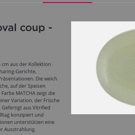
val coup -
 cm aus der Kollektion
aring-Gerichte,
räsentationen. Die weich
che, auf der Speisen
r Farbe MATCHA zeigt die
iner Variation, der Frische
Gefertigt aus Vitrified
lltag konzipiert und
ionen unterstützen eine
r Ausstrahlung.