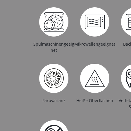
Spülmaschinengeeig
Mikrowellengeeignet
Bac
net
Farbvarianz
Heiße Oberflächen
Verle
S