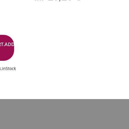
RT.ADD.BUTTON
.inStock