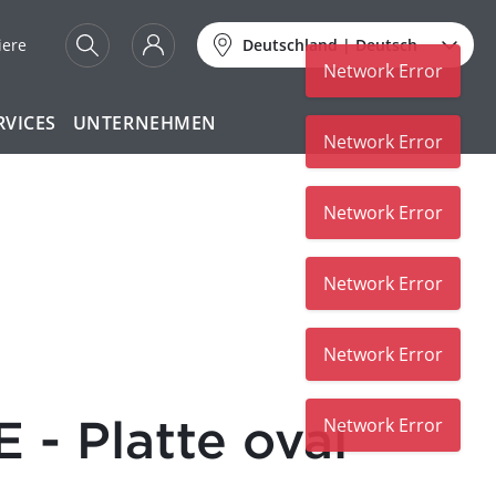
iere
Deutschland
|
Deutsch
Network Error
RVICES
UNTERNEHMEN
Network Error
Network Error
- Platte oval