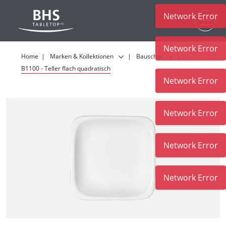
Network Error
Zum Hauptinhalt
Network Error
Home
Marken & Kollektionen
Bauscher
B1100 - Teller flach quadratisch
Network Error
Network Error
Network Error
Network Error