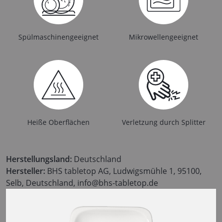
Spülmaschinengeeignet
Mikrowellengeeignet
Heiße Oberflächen
Verletzung durch Splitter
Herstellungsland:
Deutschland
Hersteller:
BHS tabletop AG, Ludwigsmühle 1, 95100,
Selb, Deutschland, info@bhs-tabletop.de