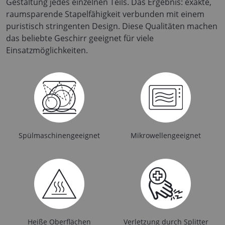
Gestaltung jedes einzelnen Teils. Das Ergebnis: exakte,
raumsparende Stapelfähigkeit verbunden mit einem
puristisch stringenten Design. Diese Qualitäten machen
das beliebte Geschirr geeignet für viele
Einsatzmöglichkeiten.
Spülmaschinengeeignet
Mikrowellengeeignet
Heiße Oberflächen
Verletzung durch Splitter