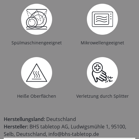
Spülmaschinengeeignet
Mikrowellengeeignet
Heiße Oberflächen
Verletzung durch Splitter
Herstellungsland:
Deutschland
Hersteller:
BHS tabletop AG, Ludwigsmühle 1, 95100,
Selb, Deutschland, info@bhs-tabletop.de