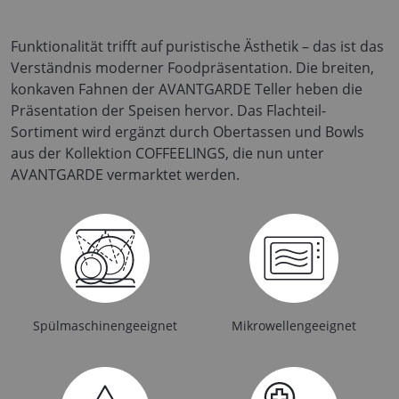
Funktionalität trifft auf puristische Ästhetik – das ist das
Verständnis moderner Foodpräsentation. Die breiten,
konkaven Fahnen der AVANTGARDE Teller heben die
Präsentation der Speisen hervor. Das Flachteil-
Sortiment wird ergänzt durch Obertassen und Bowls
aus der Kollektion COFFEELINGS, die nun unter
AVANTGARDE vermarktet werden.
Spülmaschinengeeignet
Mikrowellengeeignet