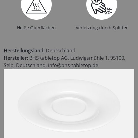
Heiße Oberflächen
Verletzung durch Splitter
Herstellungsland:
Deutschland
Hersteller:
BHS tabletop AG, Ludwigsmühle 1, 95100,
Selb, Deutschland, info@bhs-tabletop.de