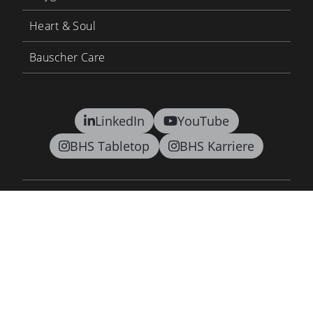
Heart & Soul
Bauscher Care
LinkedIn
YouTube
BHS Tabletop
BHS Karriere
Kontakt
AGB
Datenschutz
Lieferkettensorgfaltspflichtengesetz
Barrierefreiheitsgesetz
Impressum
Newsletter