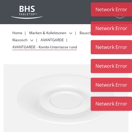
Network Error
Zum Hauptinhalt
Network Error
Home
Marken & Kollektionen
Bauscher
Klassisch
AVANTGARDE
Network Error
AVANTGARDE - Kombi-Untertasse rund
Network Error
Network Error
Network Error