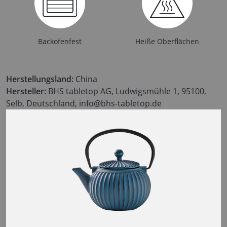
Backofenfest
Heiße Oberflächen
Herstellungsland:
China
Hersteller:
BHS tabletop AG, Ludwigsmühle 1, 95100,
Selb, Deutschland, info@bhs-tabletop.de