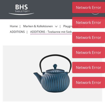
Network Error
Zum Hauptinhalt
Network Error
Home
Marken & Kollektionen
Playground
ADDITIONS
ADDITIONS - Teekanne mit Sieb
Network Error
Network Error
Network Error
Network Error