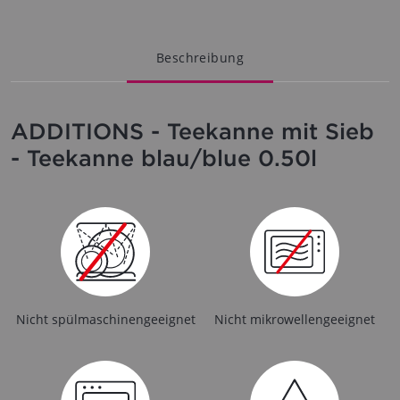
Beschreibung
ADDITIONS - Teekanne mit Sieb
- Teekanne blau/blue 0.50l
Nicht spülmaschinengeeignet
Nicht mikrowellengeeignet