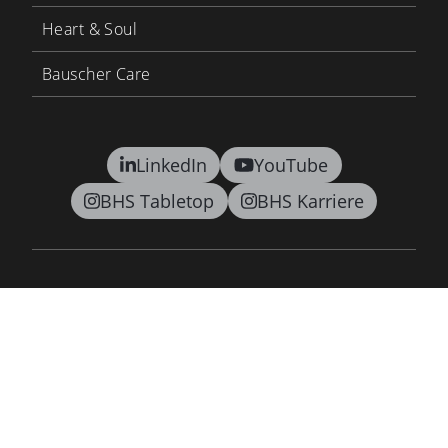
Heart & Soul
Bauscher Care
LinkedIn
YouTube
BHS Tabletop
BHS Karriere
Kontakt
AGB
Datenschutz
Lieferkettensorgfaltspflichtengesetz
Barrierefreiheitsgesetz
Impressum
Newsletter
©2026 BHS tabletop AG