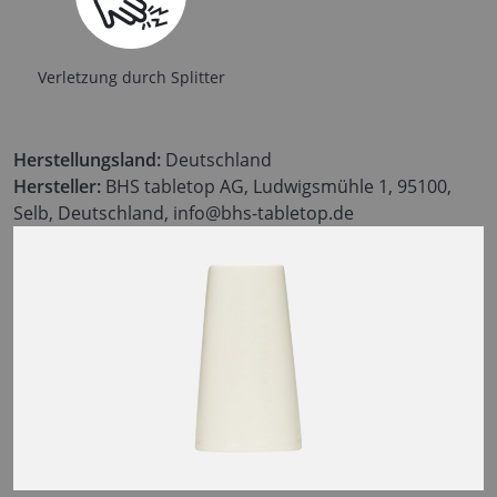
Verletzung durch Splitter
Herstellungsland:
Deutschland
Hersteller:
BHS tabletop AG, Ludwigsmühle 1, 95100,
Selb, Deutschland, info@bhs-tabletop.de