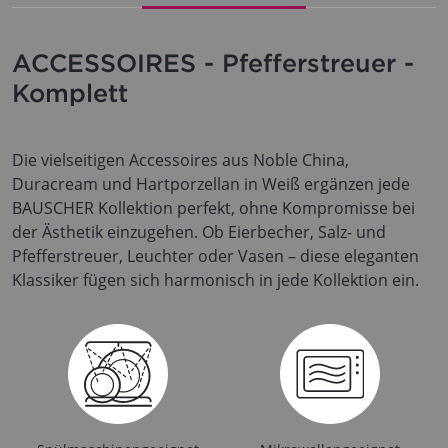
ACCESSOIRES - Pfefferstreuer -
Komplett
Die vielseitigen Accessoires aus Noble China,
Duracream und Hartporzellan in Weiß ergänzen jede
BAUSCHER Kollektion perfekt, ohne Kompromisse bei
der Ästhetik einzugehen. Ob Eierbecher, Salz- und
Pfefferstreuer, Leuchter oder Vasen – diese eleganten
Klassiker fügen sich harmonisch in jede Kollektion ein.