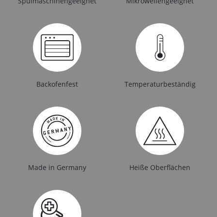
Spülmaschinengeeignet
Mikrowellengeeignet
Backofenfest
Temperaturbeständig
Made in Germany
Heiße Oberflächen