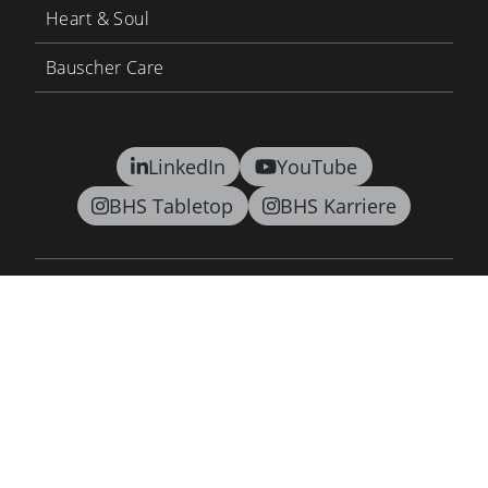
Heart & Soul
Bauscher Care
LinkedIn
YouTube
BHS Tabletop
BHS Karriere
Kontakt
AGB
Datenschutz
Lieferkettensorgfaltspflichtengesetz
Barrierefreiheitsgesetz
Impressum
Newsletter
©2026 BHS tabletop AG