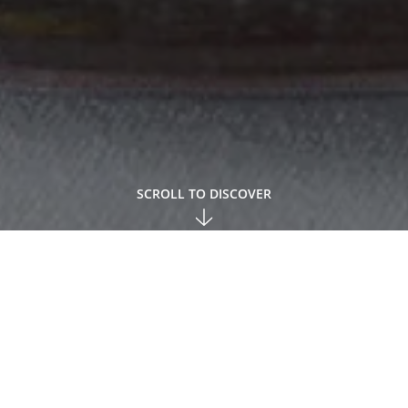
SCROLL TO DISCOVER
ck, zzgl. USt; Bei Anfragen für Lieferungen ins Ausland kön