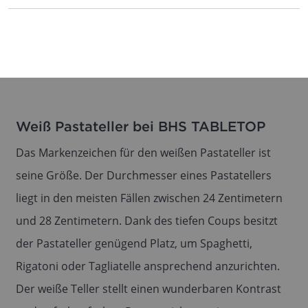
Weiß Pastateller bei BHS TABLETOP
Das Markenzeichen für den weißen Pastateller ist
seine Größe. Der Durchmesser eines Pastatellers
liegt in den meisten Fällen zwischen 24 Zentimetern
und 28 Zentimetern. Dank des tiefen Coups besitzt
der Pastateller genügend Platz, um Spaghetti,
Rigatoni oder Tagliatelle ansprechend anzurichten.
Der weiße Teller stellt einen wunderbaren Kontrast