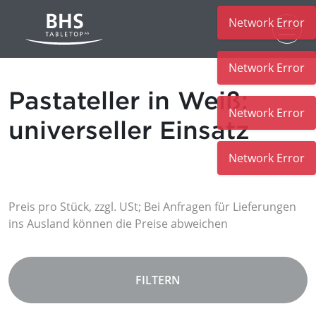
Network Error
Zum Hauptinhalt
Network Error
Pastateller in Weiß:
Network Error
universeller Einsatz
Network Error
Preis pro Stück, zzgl. USt; Bei Anfragen für Lieferungen
ins Ausland können die Preise abweichen
FILTERN