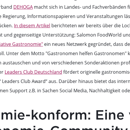
erband
DEHOGA
macht sich in Landes- und Fachverbänden fü
 Regierung, Informationspapieren und Veranstaltungen läs
ücken.
In diesem Artikel
berichteten wir bereits über die L
ät und gegenseitige Unterstützung: Salomon FoodWorld un
tiative Gastronomie"
ein neues Netzwerk gegründet, dass de
oll. Unter dem Motto "Gastronomen helfen Gastronomen" k
n austauschen und von verschiedenen Sonderaktionen profi
er
Leaders Club Deutschland
fördert originelle gastronomis
“ Leaders Club Award“ aus. Darüber hinaus bietet das inter
en Support z.B. in Sachen Social Media, Nachhaltigkeit ode
mie-konform: Eine v