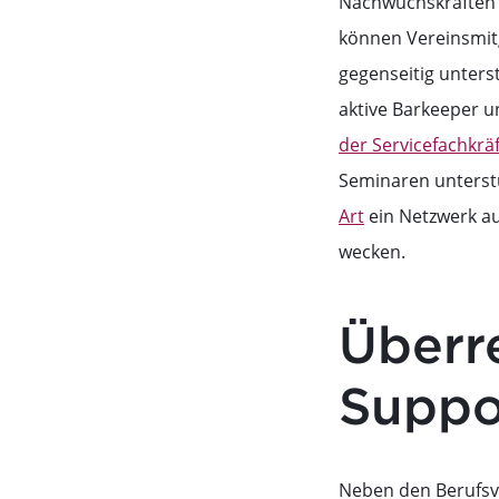
Nachwuchskräften 
können Vereinsmit
gegenseitig unters
aktive Barkeeper u
der Servicefachkrä
Seminaren unterst
Art
ein Netzwerk au
wecken.
Überr
Suppo
Neben den Berufsv