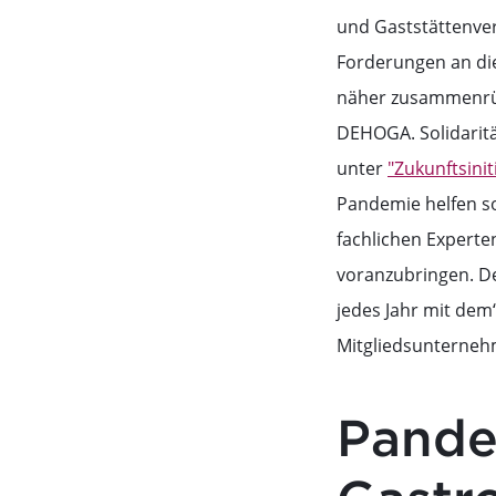
und Gaststättenv
Forderungen an die
näher zusammenr
DEHOGA. Solidarit
unter
"Zukunftsini
Pandemie helfen s
fachlichen Experte
voranzubringen. D
jedes Jahr mit dem
Mitgliedsunternehm
Pande