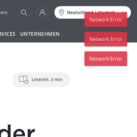
iere
Deutschland
|
Deutsch
RVICES
UNTERNEHMEN
Lesezeit: 3 min
der