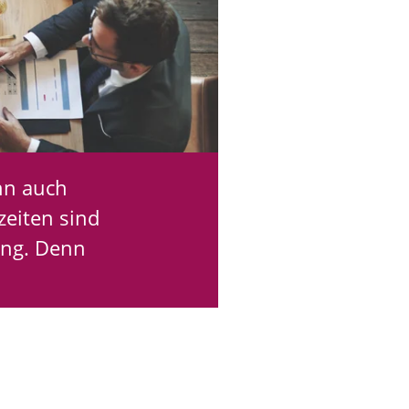
nn auch
eiten sind
ng. Denn