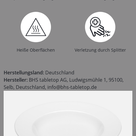
Heiße Oberflächen
Verletzung durch Splitter
Herstellungsland:
Deutschland
Hersteller:
BHS tabletop AG, Ludwigsmühle 1, 95100,
Selb, Deutschland, info@bhs-tabletop.de