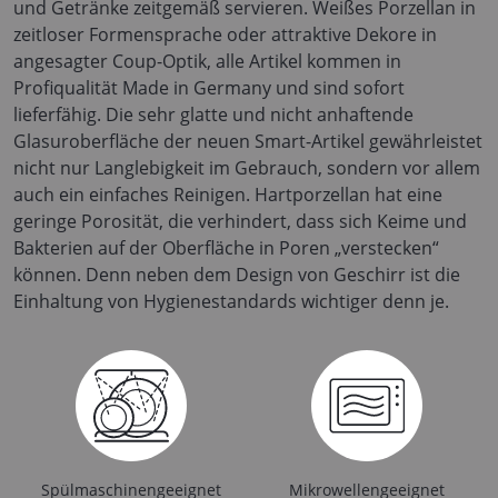
und Getränke zeitgemäß servieren. Weißes Porzellan in
zeitloser Formensprache oder attraktive Dekore in
angesagter Coup-Optik, alle Artikel kommen in
Profiqualität Made in Germany und sind sofort
lieferfähig. Die sehr glatte und nicht anhaftende
Glasuroberfläche der neuen Smart-Artikel gewährleistet
nicht nur Langlebigkeit im Gebrauch, sondern vor allem
auch ein einfaches Reinigen. Hartporzellan hat eine
geringe Porosität, die verhindert, dass sich Keime und
Bakterien auf der Oberfläche in Poren „verstecken“
können. Denn neben dem Design von Geschirr ist die
Einhaltung von Hygienestandards wichtiger denn je.
Spülmaschinengeeignet
Mikrowellengeeignet