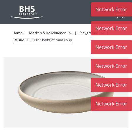
Network Error
Zum Hauptinhalt
Network Error
Home
Marken & Kollektionen
Playground
EMBRACE - Teller halbtief rund coup
Network Error
Network Error
Network Error
Network Error