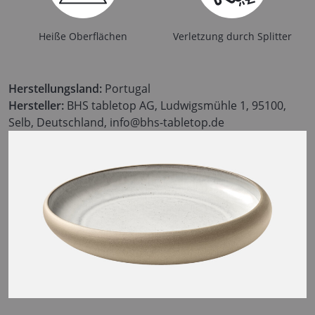
Heiße Oberflächen
Verletzung durch Splitter
Herstellungsland:
Portugal
Hersteller:
BHS tabletop AG, Ludwigsmühle 1, 95100,
Selb, Deutschland, info@bhs-tabletop.de