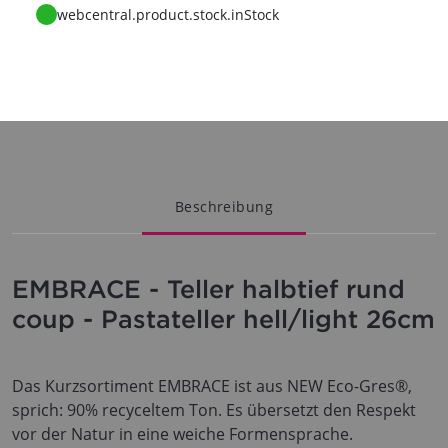
webcentral.product.stock.inStock
Beschreibung
EMBRACE - Teller halbtief rund
coup - Pastateller hell/light 26cm
Das Kurzsortiment EMBRACE ist aus NEW Eco-Gres®,
sprich: 90% recyceltem Ton. Es übersetzt den Respekt
vor der Natur in eine weiche Formensprache.