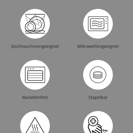
Spülmaschinengeeignet
Mikrowellengeeignet
Backofenfest
Stapelbar