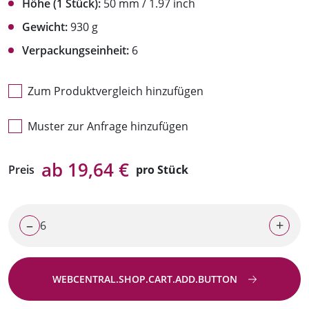
Höhe (1 Stück):
50 mm / 1.97 inch
Gewicht:
930 g
Verpackungseinheit:
6
Zum Produktvergleich hinzufügen
Muster zur Anfrage hinzufügen
ab 19,64 €
Preis
pro Stück
–
+
WEBCENTRAL.SHOP.CART.ADD.BUTTON
Zur Anfrage