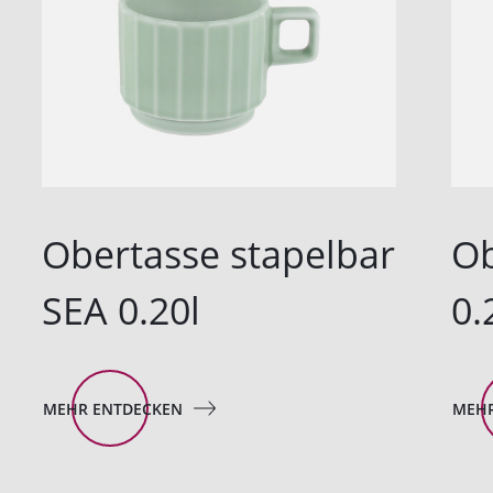
Obertasse stapelbar
Ob
SEA 0.20l
0.
MEHR ENTDECKEN
MEHR