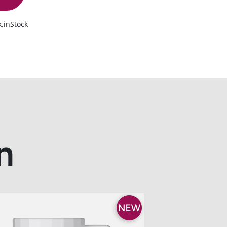
.inStock
n