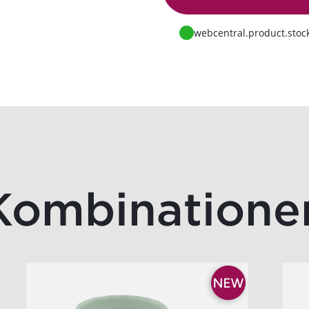
Zur Anfrage
webcentral.product.stock
Kombinatione