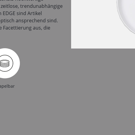
 zeitlose, trendunabhängige
n EDGE sind Artikel
optisch ansprechend sind.
 Facettierung aus, die
apelbar