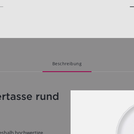
Beschreibung
rtasse rund
weshalb hochwertige