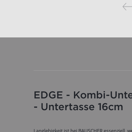
EDGE - Kombi-Unte
- Untertasse 16cm
Langlebigkeit ist bei BAUSCHER essenziell, 