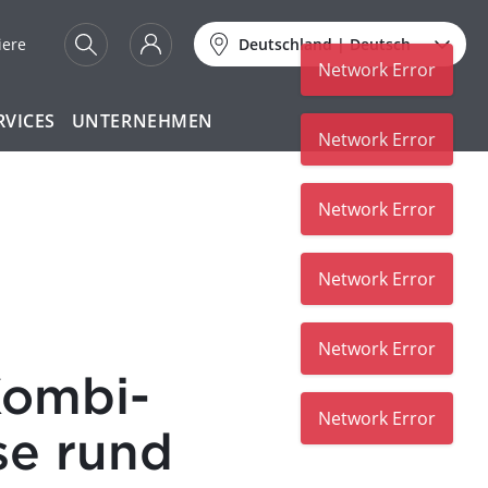
iere
Deutschland
|
Deutsch
Network Error
RVICES
UNTERNEHMEN
Network Error
Network Error
Network Error
Network Error
Kombi-
Network Error
se rund