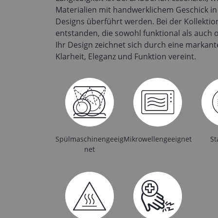
Materialien mit handwerklichem Geschick in
Designs überführt werden. Bei der Kollektio
entstanden, die sowohl funktional als auch 
Ihr Design zeichnet sich durch eine markante
Klarheit, Eleganz und Funktion vereint.
Spülmaschinengeeig
Mikrowellengeeignet
St
net