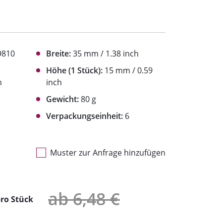
9810
Breite:
35 mm / 1.38 inch
Höhe (1 Stück):
15 mm / 0.59
h
inch
Gewicht:
80 g
Verpackungseinheit:
6
Muster zur Anfrage hinzufügen
ab 6,48 €
ro Stück