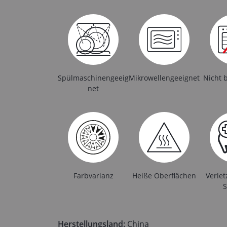
Spülmaschinengeeig
Mikrowellengeeignet
Nicht 
net
Farbvarianz
Heiße Oberflächen
Verle
S
Herstellungsland:
China