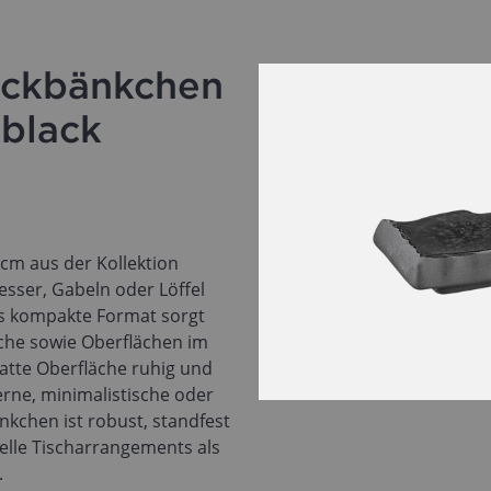
eckbänkchen
 black
cm aus der Kollektion
ser, Gabeln oder Löffel
s kompakte Format sorgt
che sowie Oberflächen im
matte Oberfläche ruhig und
erne, minimalistische oder
kchen ist robust, standfest
nelle Tischarrangements als
.