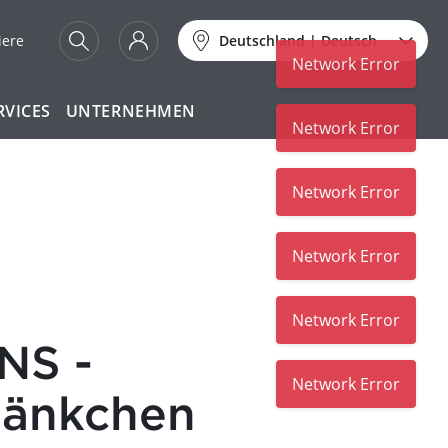
iere
Deutschland
|
Deutsch
Network Error
RVICES
UNTERNEHMEN
Network Error
Network Error
Network Error
Network Error
NS -
Network Error
bänkchen