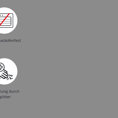
backofenfest
tzung durch
plitter