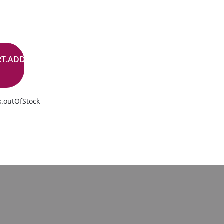
RT.ADD.BUTTON
k.outOfStock