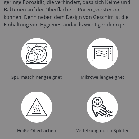
geringe Porosität, die verhindert, dass sich Keime und
Bakterien auf der Oberfläche in Poren „verstecken“
können. Denn neben dem Design von Geschirr ist die
Einhaltung von Hygienestandards wichtiger denn je.
Spülmaschinengeeignet
Mikrowellengeeignet
Heiße Oberflächen
Verletzung durch Splitter