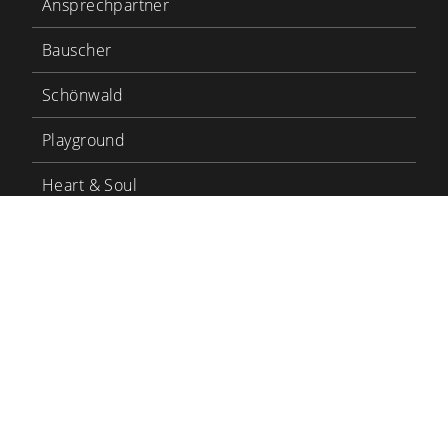
Ansprechpartner
Bauscher
Schönwald
Playground
Heart & Soul
Bauscher Care
LinkedIn
YouTube
BHS Tabletop
BHS Karriere