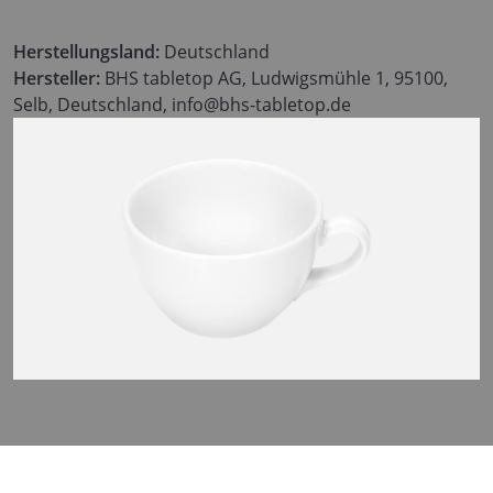
Herstellungsland:
Deutschland
Hersteller:
BHS tabletop AG, Ludwigsmühle 1, 95100,
Selb, Deutschland, info@bhs-tabletop.de