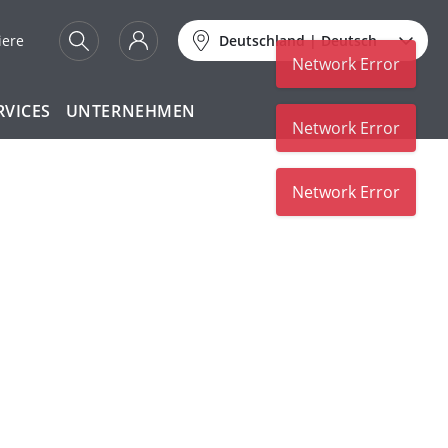
iere
Deutschland
|
Deutsch
Network Error
RVICES
UNTERNEHMEN
Network Error
Network Error