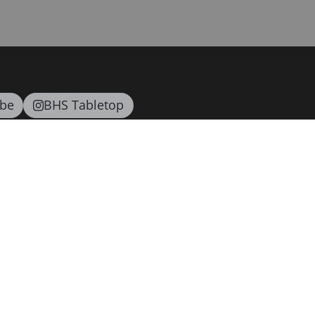
be
BHS Tabletop
Ansprechpartner
Schönwald
Heart & Soul