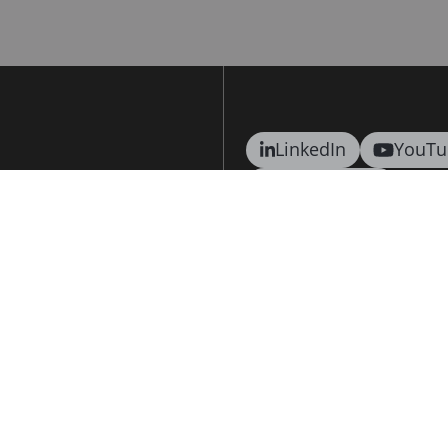
LinkedIn
YouTu
BHS Karriere
Angebotsanfrage
Bauscher
Playground
Bauscher Care