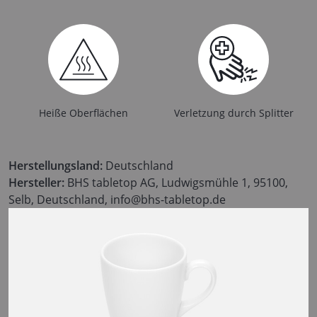
Heiße Oberflächen
Verletzung durch Splitter
Herstellungsland:
Deutschland
Hersteller:
BHS tabletop AG, Ludwigsmühle 1, 95100,
Selb, Deutschland, info@bhs-tabletop.de