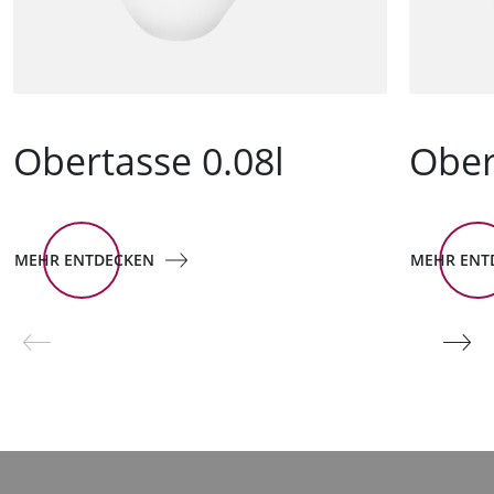
Obertasse 0.08l
Ober
MEHR ENTDECKEN
MEHR ENT