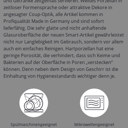
und Getränke zeitgemäß servieren. Weißes Porzellan in
zeitloser Formensprache oder attraktive Dekore in
angesagter Coup-Optik, alle Artikel kommen in
Profiqualität Made in Germany und sind sofort
lieferfähig. Die sehr glatte und nicht anhaftende
Glasuroberfläche der neuen Smart-Artikel gewährleistet
nicht nur Langlebigkeit im Gebrauch, sondern vor allem
auch ein einfaches Reinigen. Hartporzellan hat eine
geringe Porosität, die verhindert, dass sich Keime und
Bakterien auf der Oberfläche in Poren „verstecken“
können. Denn neben dem Design von Geschirr ist die
Einhaltung von Hygienestandards wichtiger denn je.
Spülmaschinengeeignet
Mikrowellengeeignet