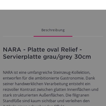
Beschreibung
NARA - Platte oval Relief -
Servierplatte grau/grey 30cm
NARA ist eine umfangreiche Steinzeug-Kollektion,
entworfen für die ambitionierte Gastronomie. Dank
seiner handwerklichen Verarbeitung entsteht ein
reizvoller Kontrast zwischen glatten Innenflächen und
stark strukturierten Außenflächen. Die filigranen
Standfüße sind kaum sichtbar und verleihen den