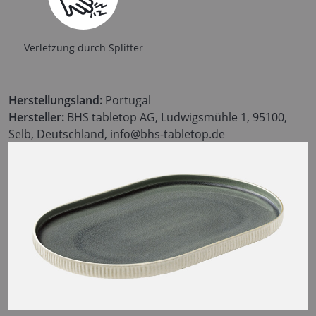
Verletzung durch Splitter
Herstellungsland:
Portugal
Hersteller:
BHS tabletop AG, Ludwigsmühle 1, 95100,
Selb, Deutschland, info@bhs-tabletop.de