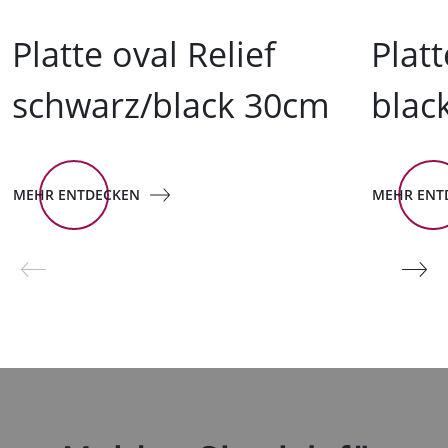
Platte oval Relief
Platt
schwarz/black 30cm
blac
MEHR ENTDECKEN
MEHR ENT