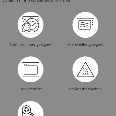
Artikeln einen schwebenden Effekt.
Spülmaschinengeeignet
Mikrowellengeeignet
Backofenfest
Heiße Oberflächen