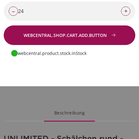
–
+
WEBCENTRAL.SHOP.CART.ADD.BUTTON
Zur Anfrage
webcentral.product.stock.inStock
Beschreibung
UNLIMITED - Schälchen rund -