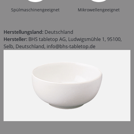
Spülmaschinengeeignet
Mikrowellengeeignet
Herstellungsland:
Deutschland
Hersteller:
BHS tabletop AG, Ludwigsmühle 1, 95100,
Selb, Deutschland, info@bhs-tabletop.de