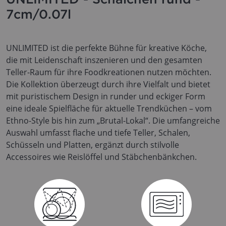
7cm/0.07l
UNLIMITED ist die perfekte Bühne für kreative Köche,
die mit Leidenschaft inszenieren und den gesamten
Teller-Raum für ihre Foodkreationen nutzen möchten.
Die Kollektion überzeugt durch ihre Vielfalt und bietet
mit puristischem Design in runder und eckiger Form
eine ideale Spielfläche für aktuelle Trendküchen – vom
Ethno-Style bis hin zum „Brutal-Lokal“. Die umfangreiche
Auswahl umfasst flache und tiefe Teller, Schalen,
Schüsseln und Platten, ergänzt durch stilvolle
Accessoires wie Reislöffel und Stäbchenbänkchen.