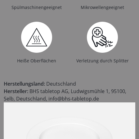
Spülmaschinengeeignet
Mikrowellengeeignet
Heiße Oberflächen
Verletzung durch Splitter
Herstellungsland:
Deutschland
Hersteller:
BHS tabletop AG, Ludwigsmühle 1, 95100,
Selb, Deutschland, info@bhs-tabletop.de