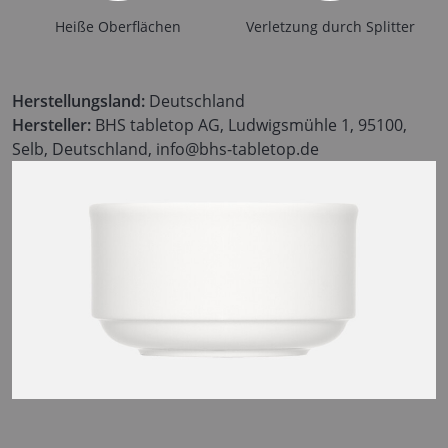
Heiße Oberflächen
Verletzung durch Splitter
Herstellungsland:
Deutschland
Hersteller:
BHS tabletop AG, Ludwigsmühle 1, 95100,
Selb, Deutschland, info@bhs-tabletop.de