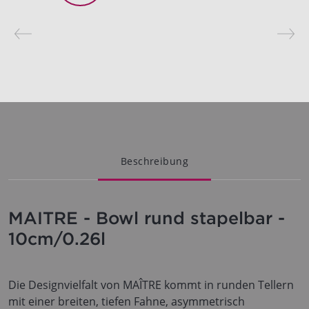
Beschreibung
MAITRE - Bowl rund stapelbar -
10cm/0.26l
Die Designvielfalt von MAÎTRE kommt in runden Tellern
mit einer breiten, tiefen Fahne, asymmetrisch