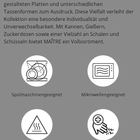
gestalteten Platten und unterschiedlichen
Tassenformen zum Ausdruck. Diese Vielfalt verleiht der
Kollektion eine besondere Individualität und
Unverwechselbarkeit. Mit Kannen, Gießern,
Zuckerdosen sowie einer Vielzahl an Schalen und
Schüsseln bietet MAÎTRE ein Vollsortiment.
Spülmaschinengeeignet
Mikrowellengeeignet