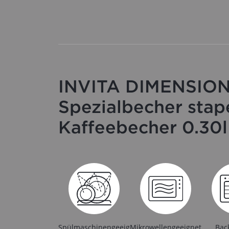
INVITA DIMENSION
Spezialbecher stape
Kaffeebecher 0.30l
Spülmaschinengeeig
Mikrowellengeeignet
Bac