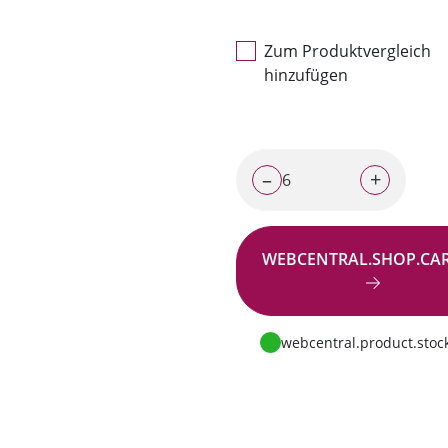
Zum Produktvergleich
hinzufügen
–
+
WEBCENTRAL.SHOP.CA
Zur Anfrage
webcentral.product.stock