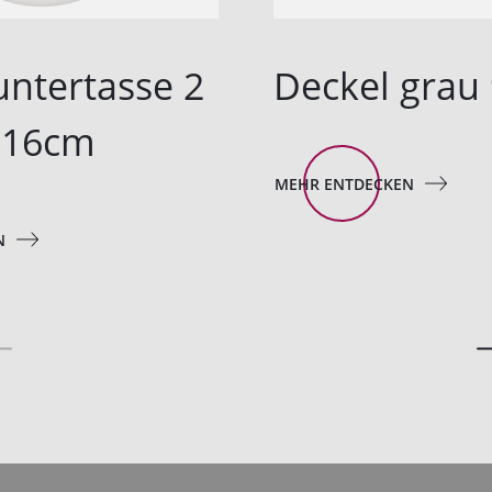
untertasse 2
Deckel grau
 16cm
MEHR ENTDECKEN
N