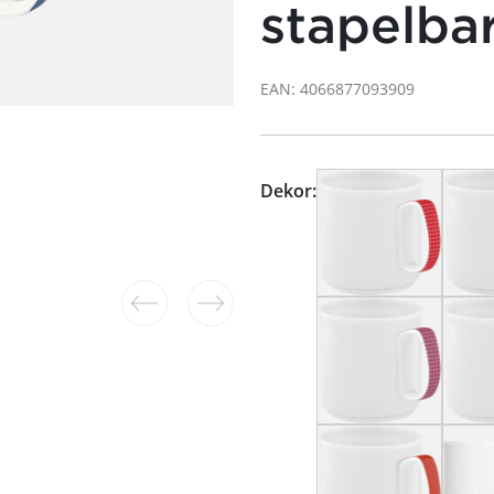
stapelba
EAN: 4066877093909
Dekor: