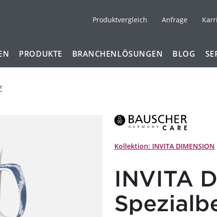
Produktvergleich
Anfrage
Karr
EN
PRODUKTE
BRANCHENLÖSUNGEN
BLOG
SE
r
Kollektion: INVITA DIMENSION
INVITA 
Spezialb