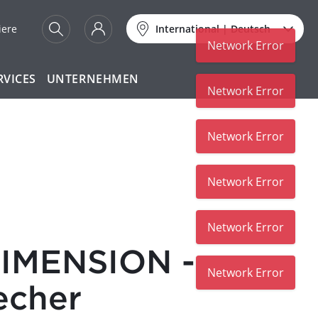
iere
International
|
Deutsch
Network Error
RVICES
UNTERNEHMEN
Network Error
Network Error
Network Error
Network Error
DIMENSION -
Network Error
echer