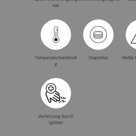
net
Temperaturbeständi
Stapelbar
Heiße 
g
Verletzung durch
Splitter