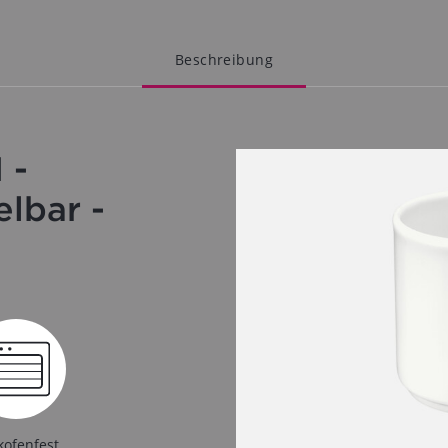
Beschreibung
 -
lbar -
kofenfest