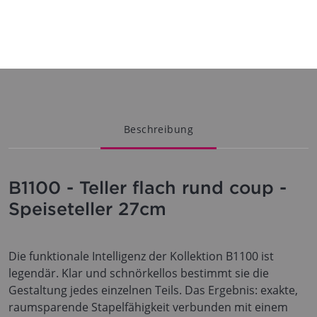
Beschreibung
B1100 - Teller flach rund coup -
Speiseteller 27cm
Die funktionale Intelligenz der Kollektion B1100 ist
legendär. Klar und schnörkellos bestimmt sie die
Gestaltung jedes einzelnen Teils. Das Ergebnis: exakte,
raumsparende Stapelfähigkeit verbunden mit einem