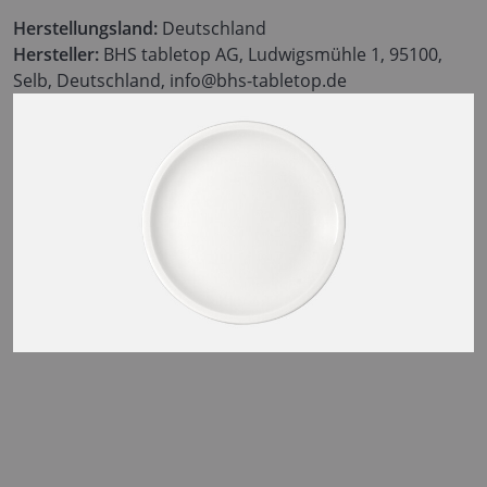
Herstellungsland:
Deutschland
Hersteller:
BHS tabletop AG, Ludwigsmühle 1, 95100,
Selb, Deutschland, info@bhs-tabletop.de