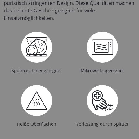
puristisch stringenten Design. Diese Qualitäten machen
das beliebte Geschirr geeignet für viele
Einsatzmöglichkeiten.
Spülmaschinengeeignet
Mikrowellengeeignet
Heiße Oberflächen
Verletzung durch Splitter