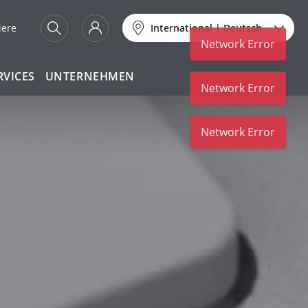
iere
International
|
Deutsch
Network Error
RVICES
UNTERNEHMEN
Network Error